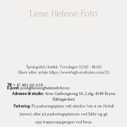
Lene Helene Foto
Åpningstid
i butikk: Torsdager 12:00 - 18:00
Ellers etter avtale https://www.high-endrolex.com/23
Tlf:
+ 47 483 60 639
E-post:
post@leneoghelenefoto.no
Adresse til studio:
Arne Garborgsveg 16, 2.etg, 4340 Bryne
(Eikhigården)
Parkering:
På parkeringsplass rett utenfor (vis-à vis Hotell
Jæren), eller på parkeringsplassen ved Eikhi og gå
opp trappeoppgangen ved brua.